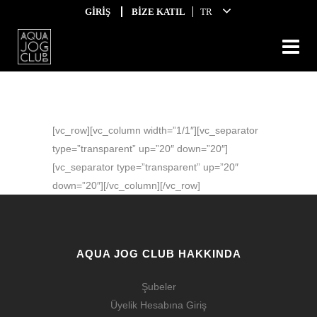
GİRİŞ
BİZE KATIL
TR
[vc_row][vc_column width=”1/1″][vc_separator
type=”transparent” up=”20″ down=”20″]
[vc_separator type=”transparent” up=”20″
down=”20″][/vc_column][/vc_row]
AQUA JOG CLUB HAKKINDA
Şubeler
Üyelik Hesabına Giriş