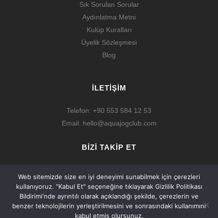
Sık Sorulan Sorular
Aydınlatma Metni
Kulüp Kuralları
Üyelik Sözleşmesi
Blog
İLETİŞİM
Telefon:
+90 553 584 12 53
Email:
hello@aquajogclub.com
BİZİ TAKİP ET
Web sitemizde size en iyi deneyimi sunabilmek için çerezleri
kullanıyoruz. “Kabul Et" seçeneğine tıklayarak Gizlilik Politikası
Bildirimi'nde ayrıntılı olarak açıklandığı şekilde, çerezlerin ve
benzer teknolojilerin yerleştirilmesini ve sonrasındaki kullanımını
© Aqua Jog Club © 2023. All Rights Reserved.
kabul etmiş olursunuz.